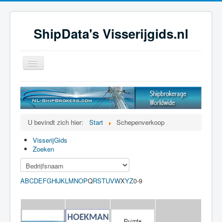
ShipData's Visserijgids.nl
Schakelen
navigatie
≡
U bevindt zich hier:
Start
Schepenverkoop
VisserijGids
Zoeken
A
B
C
D
E
F
G
H
I
K
L
M
N
O
P
Q
R
S
T
U
V
W
X
Y
Z
0-9