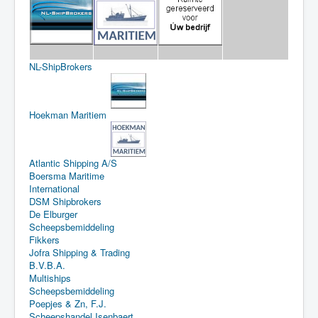
NL-ShipBrokers
Hoekman Maritiem
Atlantic Shipping A/S
Boersma Maritime
International
DSM Shipbrokers
De Elburger
Scheepsbemiddeling
Fikkers
Jofra Shipping & Trading
B.V.B.A.
Multiships
Scheepsbemiddeling
Poepjes & Zn, F.J.
Scheepshandel Isenbaert