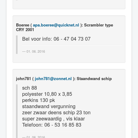
Boeree (
apa.boeree@quicknet.nl
): Scrambler type
CRY 2001
Bel voor info: 06 - 47 04 73 07
01. 06. 2016
john781 (
john781@zonnet.nl
): Staandwand schip
sch 88
polyester 10,80 x 3,85
perkins 130 pk
staandwand vergunning
zeer zwaar deens schip 23 ton
super zeewaardig , vis klaar
Telefoon: 06 - 53 16 85 83
01. 06. 2016