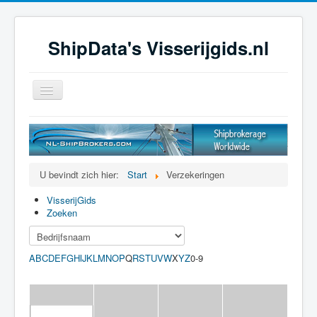
ShipData's Visserijgids.nl
Schakelen
navigatie
≡
U bevindt zich hier:
Start
Verzekeringen
VisserijGids
Zoeken
A
B
C
D
E
F
G
H
I
K
L
M
N
O
P
Q
R
S
T
U
V
W
X
Y
Z
0-9