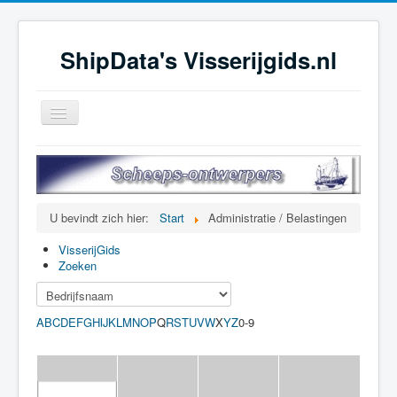
ShipData's Visserijgids.nl
Schakelen
navigatie
≡
U bevindt zich hier:
Start
Administratie / Belastingen
VisserijGids
Zoeken
A
B
C
D
E
F
G
H
I
K
L
M
N
O
P
Q
R
S
T
U
V
W
X
Y
Z
0-9