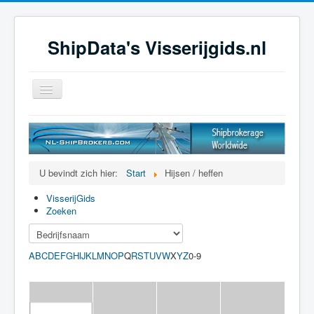
ShipData's Visserijgids.nl
Schakelen
navigatie
≡
U bevindt zich hier:
Start
Hijsen / heffen
VisserijGids
Zoeken
A
B
C
D
E
F
G
H
I
K
L
M
N
O
P
Q
R
S
T
U
V
W
X
Y
Z
0-9